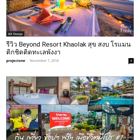
All Storys
รีวิว Beyond Resort Khaolak สุข สงบ โรแมน
ติกชิดติดทะเลพังงา
projectone
-
November 7, 2016
0