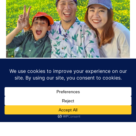
one22.com เป็นเว็บที่เกิดขึ้นเพื่อแชร์บทความการเดินทางท่องเที่ยว
หรือ เนื้อหาที่เกี่ยวข้องจากประสบการณ์การเดินทาง สมัยแรกๆยัง
เดินทางคนเดียว หรือไปกับเพื่อน ปัจจุบันเป็น Family Bloggger เต็ม
ตัวมีภรรยาที่น่ารัก คอยสนับสนุนให้ทำสิ่งที่เรารัก และมี "ปัน" เด็ก
น้อยมหัศจรรย์ของบ้านเรา ซึ่งก็เป็นตัวละครหลักในแทบทุกรีวิวของ
ผมเอง
เกริ่นมาขนาดนี้ก็หวังว่าทุกคนจะมีความสุขกับทุกตัวอักษร ทุกภาพ
และทุก Clip จากพวกเรานะครับ
ONE22FAMILYTRIP